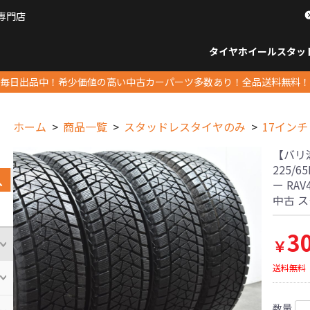
専門店
パーツ販売ナンバーワン
タイヤホイール
スタッ
すべてのサイズ
14インチ以下
15インチ
16インチ
17インチ
18インチ
19インチ
20インチ
21インチ
22インチ
23インチ以上
すべて
14イ
15イン
16イン
17イン
18イン
19イン
20イン
21イン
22イン
23イ
毎日出品中！希少価値の高い中古カーパーツ多数あり！全品送料無料！
ホーム
商品一覧
スタッドレスタイヤのみ
17インチ
【バリ溝
225/
ー RAV
中古 
3
￥
送料無料
数量