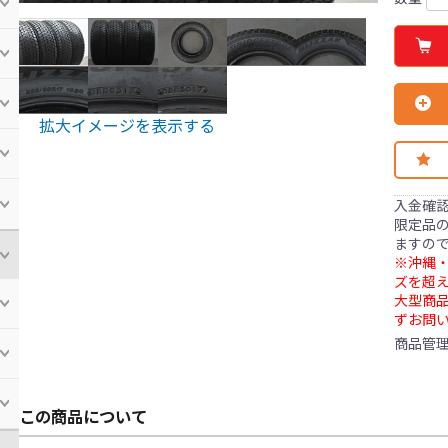
拡大イメージを表示する
入金確
限定品の
ますの
※沖縄・
ズを超え
大型商
ずお問
商品管
この商品について