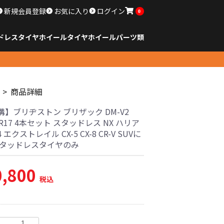
新規会員登録
お気に入り
ログイン
0
ドレスタイヤホイール
タイヤ
ホイール
パーツ類
のサイズ
ンチ以下
チ
チ
チ
チ
チ
チ
チ
チ
ンチ以上
すべてのサイズ
14インチ以下
15インチ
16インチ
17インチ
18インチ
19インチ
20インチ
21インチ
22インチ
23インチ以上
すべてのサイズ
14インチ以下
15インチ
16インチ
17インチ
18インチ
19インチ
20インチ
21インチ
22インチ
23インチ以上
すべてのパーツ
商品詳細
】ブリヂストン ブリザック DM-V2
65R17 4本セット スタッドレス NX ハリア
4 エクストレイル CX-5 CX-8 CR-V SUVに
スタッドレスタイヤのみ
0,800
税込