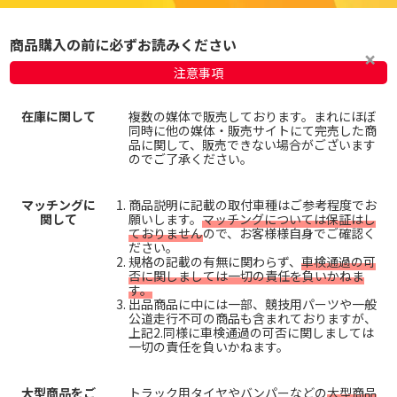
商品購入の前に必ずお読みください
注意事項
在庫に関して
複数の媒体で販売しております。まれにほぼ
同時に他の媒体・販売サイトにて完売した商
品に関して、販売できない場合がございます
のでご了承ください。
マッチングに
商品説明に記載の取付車種はご参考程度でお
関して
願いします。
マッチングについては保証はし
ておりません
ので、お客様様自身でご確認く
ださい。
規格の記載の有無に関わらず、
車検通過の可
否に関しましては一切の責任を負いかねま
す。
出品商品に中には一部、競技用パーツや一般
公道走行不可の商品も含まれておりますが、
上記2.同様に車検通過の可否に関しましては
一切の責任を負いかねます。
大型商品をご
トラック用タイヤやバンパーなどの
大型商品