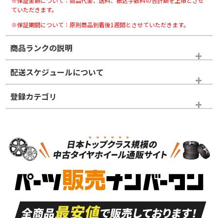
※保証金額について：商品代金、送料、振込手数料の合計額を上限とさせ
ていただきます。
※保証期間について：原則商品到着後1週間とさせていただきます。
商品ランクの説明
※商品ランクは出品者の主観により判断しておりますので、あら
配送スケジュールについて
かじめご了承ください。
登録カテゴリ
ホイールランク
タイヤランク
ホイールのみ
N
N
ホイールのみ
16インチ
＞
新品・新品未使用品
新品・新品未使用品
新車外し品（新古
S
S
新車外し品（新古
品）、イボ・ライン
品）
付き
走行距離も少なく、
走行距離も少なく、
A
A
目立つ傷もほとんど
非常に状態の良い中
ない中古品
古品