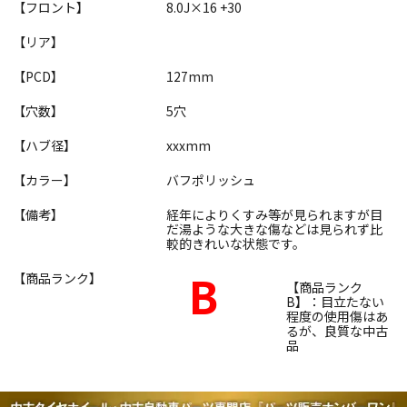
【フロント】
8.0J×16 +30
【リア】
【PCD】
127mm
【穴数】
5穴
【ハブ径】
xxxmm
【カラー】
バフポリッシュ
【備考】
経年によりくすみ等が見られますが目
だ湯ような大きな傷などは見られず比
較的きれいな状態です。
B
【商品ランク】
【商品ランク
B】：目立たない
程度の使用傷はあ
るが、良質な中古
品