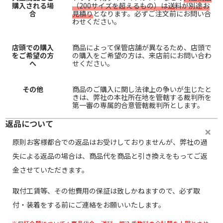
購入される場
（200サイズを超えるもの）は送料が別途お
合
見積り
となります。必ずご注文前にお問い合
わせください。
店頭での購入
商品によって保管店舗が異なるため、店頭で
をご希望の方
の購入をご希望の方は、来店前にお問い合わ
へ
せください。
その他
商品のご購入に関し法律上の争いが生じたと
きは、弊社の本社所在地を管轄する裁判所を
第一審の専属的合意管轄裁判所とします。
返品について
原則お客様都合での返品はお受けしておりませんが、弊社の過
失による返品の場合は、商品代を商品と引き換えをもってご返
金させていただきます。
取付工賃等、その他費用の保証は致しかねますので、必ず取
付・装着をする前にご連絡をお願いいたします。