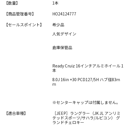
【数量】
1本
【商品管理番号】
HO24124777
【セールスポイント】
希少品
人気デザイン
倉庫保管品
Ready Cruiz 16インチアルミホイール 1
本
8.0J 16in +30 PCD127/5H ハブ径83ｍ
ｍ
※センターキャップは付属しません。
【適合車種】
［JEEP］ラングラー（JK JL アンリミ
テッドスポーツ/サハラ/ルビコン） グ
ランドチェロキー