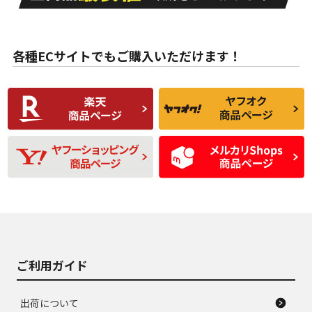
目立たない程度の使
走行距離・偏磨耗は
B
B
用傷があるが、良質
少ない、劣化のほと
な中古品
んどない中古品
各種ECサイトでもご購入いただけます！
使用感や傷があり、
偏磨耗・劣化は感じ
C
C
比較的きれいな中古
られるが、使用に問
品
題のない中古品
残り溝も少なく、偏
使用感や目立つ傷が
D
D
磨耗がみられ、短期
あり、一般的な中古
間使用できるくらい
品
の中古品
使用感や大きな傷が
即タイヤ交換レベル
J
J
あり、落ちない汚れ
のタイヤ。ジャンク
がある。ジャンク品
品
ご利用ガイド
出荷について