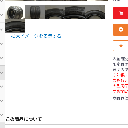
拡大イメージを表示する
入金確
限定品の
ますの
※沖縄・
ズを超え
大型商
ずお問
商品管
この商品について