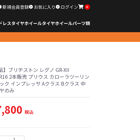
新規会員登録
お気に入り
ログイン
0
ドレスタイヤホイール
タイヤ
ホイール
パーツ類
のサイズ
ンチ以下
チ
チ
チ
チ
チ
チ
チ
チ
ンチ以上
すべてのサイズ
14インチ以下
15インチ
16インチ
17インチ
18インチ
19インチ
20インチ
21インチ
22インチ
23インチ以上
すべてのサイズ
14インチ以下
15インチ
16インチ
17インチ
18インチ
19インチ
20インチ
21インチ
22インチ
23インチ以上
すべてのパーツ
】ブリヂストン レグノ GR-XII
55R16 2本販売 プリウス カローラツーリン
ック インプレッサ Aクラス Bクラス 中
イヤのみ
7,800
税込