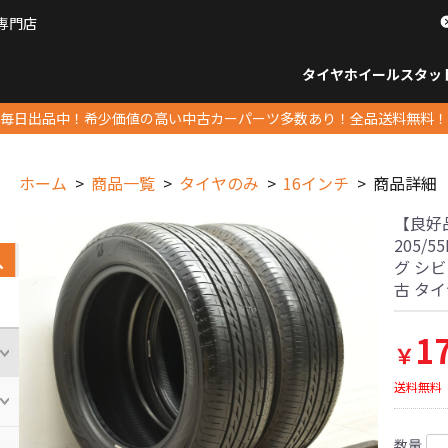
専門店
パーツ販売ナンバーワン
タイヤホイール
スタッ
すべてのサイズ
14インチ以下
15インチ
16インチ
17インチ
18インチ
19インチ
20インチ
21インチ
22インチ
23インチ以上
すべて
14イ
15イン
16イン
17イン
18イン
19イン
20イン
21イン
22イン
23イ
毎日出品中！希少価値の高い中古カーパーツ多数あり！全品送料無料！
ホーム
商品一覧
タイヤのみ
16インチ
商品詳細
【良好品
205/
グ シビ
古 タ
1
￥
送料無料
数量