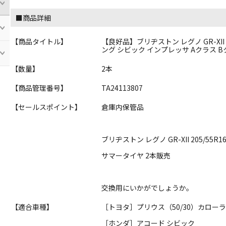
■商品詳細
【商品タイトル】
【良好品】ブリヂストン レグノ GR-XII 
ング シビック インプレッサ Aクラス 
【数量】
2本
【商品管理番号】
TA24113807
【セールスポイント】
倉庫内保管品
ブリヂストン レグノ GR-XII 205/55R1
サマータイヤ 2本販売
交換用にいかがでしょうか。
【適合車種】
［トヨタ］プリウス（50/30）カロー
［ホンダ］アコード シビック