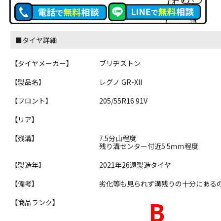
■タイヤ詳細
【タイヤメーカー】
ブリヂストン
【製品名】
レグノ GR-XII
【フロント】
205/55R16 91V
【リア】
【残溝】
7.5分山程度
残り溝センター付近5.5ｍｍ程度
【製造年】
2021年26週製造タイヤ
【備考】
劣化等も見られず溝残りの十分にある
B
【商品ランク】