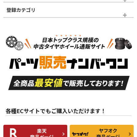
登録カテゴリ
ホイールランク
タイヤランク
タイヤのみ
N
N
タイヤのみ
18インチ
＞
新品・新品未使用品
新品・新品未使用品
新車外し品（新古
S
S
新車外し品（新古
品）、イボ・ライン
品）
付き
走行距離も少なく、
走行距離も少なく、
A
A
目立つ傷もほとんど
非常に状態の良い中
ない中古品
古品
目立たない程度の使
走行距離・偏磨耗は
B
B
用傷があるが、良質
少ない、劣化のほと
な中古品
んどない中古品
各種ECサイトでもご購入いただけます！
使用感や傷があり、
偏磨耗・劣化は感じ
C
C
比較的きれいな中古
られるが、使用に問
品
題のない中古品