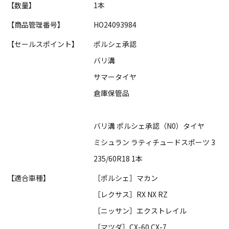
【数量】
1本
【商品管理番号】
HO24093984
【セールスポイント】
ポルシェ承認
バリ溝
サマータイヤ
倉庫保管品
バリ溝 ポルシェ承認（N0）タイヤ
ミシュラン ラティチュードスポーツ 3
235/60R18 1本
【適合車種】
［ポルシェ］マカン
［レクサス］RX NX RZ
［ニッサン］エクストレイル
［マツダ］CX-60 CX-7