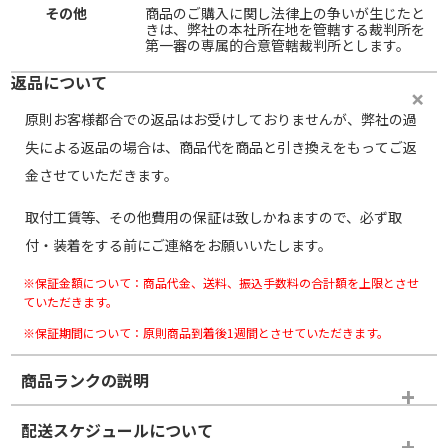
その他
商品のご購入に関し法律上の争いが生じたと
きは、弊社の本社所在地を管轄する裁判所を
第一審の専属的合意管轄裁判所とします。
返品について
原則お客様都合での返品はお受けしておりませんが、弊社の過
失による返品の場合は、商品代を商品と引き換えをもってご返
金させていただきます。
取付工賃等、その他費用の保証は致しかねますので、必ず取
付・装着をする前にご連絡をお願いいたします。
※保証金額について：商品代金、送料、振込手数料の合計額を上限とさせ
ていただきます。
※保証期間について：原則商品到着後1週間とさせていただきます。
商品ランクの説明
※商品ランクは出品者の主観により判断しておりますので、あら
配送スケジュールについて
かじめご了承ください。