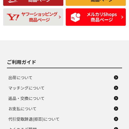
残り溝も少なく、偏
使用感や目立つ傷が
D
D
磨耗がみられ、短期
あり、一般的な中古
間使用できるくらい
品
の中古品
使用感や大きな傷が
即タイヤ交換レベル
J
J
あり、落ちない汚れ
のタイヤ。ジャンク
がある。ジャンク品
品
ご利用ガイド
出荷について
マッチングについて
返品・交換について
お支払について
代引受取辞退(拒否)について