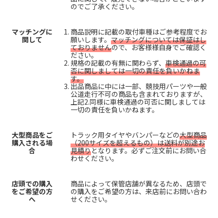
のでご了承ください。
マッチングに
商品説明に記載の取付車種はご参考程度でお
関して
願いします。
マッチングについては保証はし
ておりません
ので、お客様様自身でご確認く
ださい。
規格の記載の有無に関わらず、
車検通過の可
否に関しましては一切の責任を負いかねま
す。
出品商品に中には一部、競技用パーツや一般
公道走行不可の商品も含まれておりますが、
上記2.同様に車検通過の可否に関しましては
一切の責任を負いかねます。
大型商品をご
トラック用タイヤやバンパーなどの
大型商品
購入される場
（200サイズを超えるもの）は送料が別途お
合
見積り
となります。必ずご注文前にお問い合
わせください。
店頭での購入
商品によって保管店舗が異なるため、店頭で
をご希望の方
の購入をご希望の方は、来店前にお問い合わ
へ
せください。