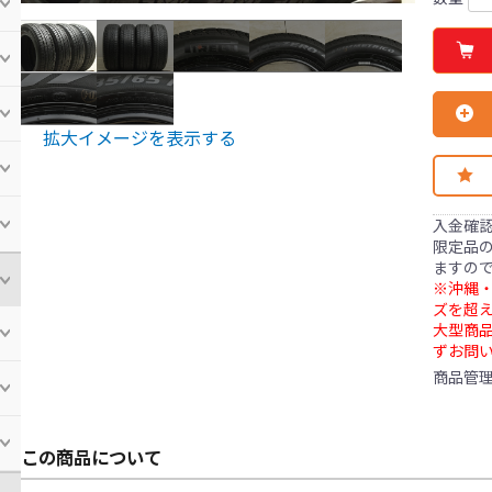
拡大イメージを表示する
入金確
限定品の
ますの
※沖縄・
ズを超え
大型商
ずお問
商品管
この商品について