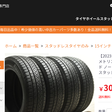
専門店
パーツ販売ナンバーワン
タイヤホイール
スタッ
すべてのサイズ
14インチ以下
15インチ
16インチ
17インチ
18インチ
19インチ
20インチ
21インチ
22インチ
23インチ以上
すべて
14イ
15イン
16イン
17イン
18イン
19イン
20イン
21イン
22イン
23イ
毎日出品中！希少価値の高い中古カーパーツ多数あり！全品送料無料！
ホーム
商品一覧
スタッドレスタイヤのみ
15インチ
【20
メトリコ
ド ノート
スタッ
3
￥
送料無料
数量