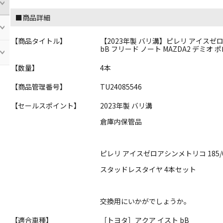
■商品詳細
【商品タイトル】
【2023年製 バリ溝】ピレリ アイスゼロア
bB フリード ノート MAZDA2 デミオ ポロ 
【数量】
4本
【商品管理番号】
TU24085546
【セールスポイント】
2023年製 バリ溝
倉庫内保管品
ピレリ アイスゼロアシンメトリコ 185/6
スタッドレスタイヤ 4本セット
交換用にいかがでしょうか。
【適合車種】
［トヨタ］アクア イスト bB