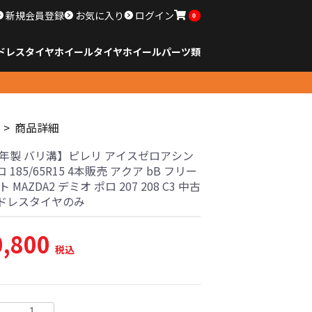
新規会員登録
お気に入り
ログイン
0
ドレスタイヤホイール
タイヤ
ホイール
パーツ類
のサイズ
ンチ以下
チ
チ
チ
チ
チ
チ
チ
チ
ンチ以上
すべてのサイズ
14インチ以下
15インチ
16インチ
17インチ
18インチ
19インチ
20インチ
21インチ
22インチ
23インチ以上
すべてのサイズ
14インチ以下
15インチ
16インチ
17インチ
18インチ
19インチ
20インチ
21インチ
22インチ
23インチ以上
すべてのパーツ
商品詳細
23年製 バリ溝】ピレリ アイスゼロアシン
 185/65R15 4本販売 アクア bB フリー
 MAZDA2 デミオ ポロ 207 208 C3 中古
ドレスタイヤのみ
0,800
税込