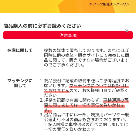
商品購入の前に必ずお読みください
注意事項
在庫に関して
複数の媒体で販売しております。まれにほぼ
同時に他の媒体・販売サイトにて完売した商
品に関して、販売できない場合がございます
のでご了承ください。
マッチングに
商品説明に記載の取付車種はご参考程度でお
関して
願いします。
マッチングについては保証はし
ておりません
ので、お客様様自身でご確認く
ださい。
規格の記載の有無に関わらず、
車検通過の可
否に関しましては一切の責任を負いかねま
す。
出品商品に中には一部、競技用パーツや一般
公道走行不可の商品も含まれておりますが、
上記2.同様に車検通過の可否に関しましては
一切の責任を負いかねます。