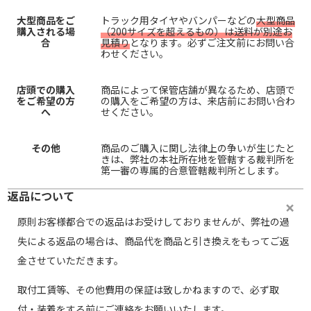
大型商品をご
トラック用タイヤやバンパーなどの
大型商品
購入される場
（200サイズを超えるもの）は送料が別途お
合
見積り
となります。必ずご注文前にお問い合
わせください。
店頭での購入
商品によって保管店舗が異なるため、店頭で
をご希望の方
の購入をご希望の方は、来店前にお問い合わ
へ
せください。
その他
商品のご購入に関し法律上の争いが生じたと
きは、弊社の本社所在地を管轄する裁判所を
第一審の専属的合意管轄裁判所とします。
返品について
原則お客様都合での返品はお受けしておりませんが、弊社の過
失による返品の場合は、商品代を商品と引き換えをもってご返
金させていただきます。
取付工賃等、その他費用の保証は致しかねますので、必ず取
付・装着をする前にご連絡をお願いいたします。