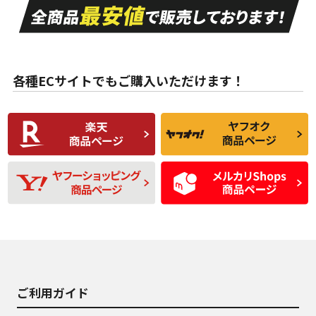
A
A
目立つ傷もほとんど
非常に状態の良い中
ない中古品
古品
目立たない程度の使
走行距離・偏磨耗は
B
B
用傷があるが、良質
少ない、劣化のほと
な中古品
んどない中古品
各種ECサイトでもご購入いただけます！
使用感や傷があり、
偏磨耗・劣化は感じ
C
C
比較的きれいな中古
られるが、使用に問
品
題のない中古品
残り溝も少なく、偏
使用感や目立つ傷が
D
D
磨耗がみられ、短期
あり、一般的な中古
間使用できるくらい
品
の中古品
使用感や大きな傷が
即タイヤ交換レベル
J
J
あり、落ちない汚れ
のタイヤ。ジャンク
がある。ジャンク品
品
ご利用ガイド