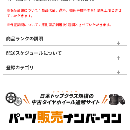
※保証金額について：商品代金、送料、振込手数料の合計額を上限とさせ
ていただきます。
※保証期間について：原則商品到着後1週間とさせていただきます。
商品ランクの説明
※商品ランクは出品者の主観により判断しておりますので、あら
配送スケジュールについて
かじめご了承ください。
登録カテゴリ
ホイールランク
タイヤランク
パーツ
N
N
新品・新品未使用品
新品・新品未使用品
新車外し品（新古
S
S
新車外し品（新古
品）、イボ・ライン
品）
付き
走行距離も少なく、
走行距離も少なく、