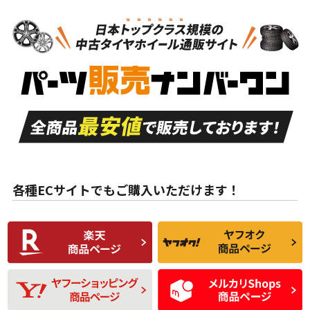
N
N
新品・新品未使用品
新品・新品未使用品
新車外し品（新古
S
S
新車外し品（新古
品）、イボ・ライン
品）
付き
走行距離も少なく、
走行距離も少なく、
A
A
目立つ傷もほとんど
非常に状態の良い中
ない中古品
古品
目立たない程度の使
走行距離・偏磨耗は
B
B
用傷があるが、良質
少ない、劣化のほと
な中古品
んどない中古品
各種ECサイトでもご購入いただけます！
使用感や傷があり、
偏磨耗・劣化は感じ
C
C
比較的きれいな中古
られるが、使用に問
品
題のない中古品
残り溝も少なく、偏
使用感や目立つ傷が
D
D
磨耗がみられ、短期
あり、一般的な中古
間使用できるくらい
品
の中古品