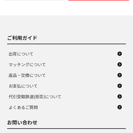
使用感や大きな傷が
即タイヤ交換レベル
J
J
あり、落ちない汚れ
のタイヤ。ジャンク
がある。ジャンク品
品
ご利用ガイド
出荷について
マッチングについて
返品・交換について
お支払について
代引受取辞退(拒否)について
よくあるご質問
お問い合わせ