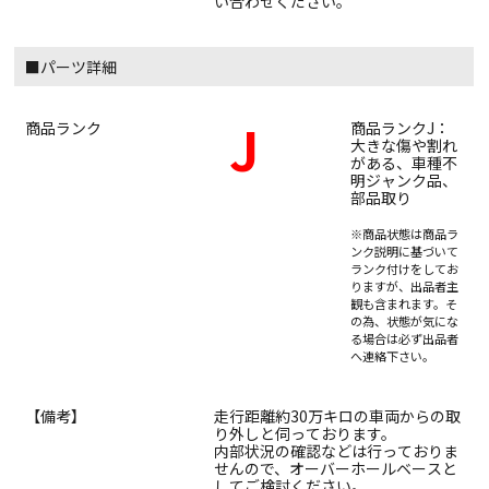
い合わせください。
■パーツ詳細
J
商品ランク
商品ランクJ：
大きな傷や割れ
がある、車種不
明ジャンク品、
部品取り
※商品状態は商品ラ
ンク説明に基づいて
ランク付けをしてお
りますが、出品者主
観も含まれます。そ
の為、状態が気にな
る場合は必ず出品者
へ連絡下さい。
【備考】
走行距離約30万キロの車両からの取
り外しと伺っております。
内部状況の確認などは行っておりま
せんので、オーバーホールベースと
してご検討ください。