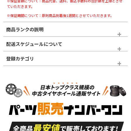
※保証金額について：商品代金、送料、振込手数料の合計額を上限とさせ
ていただきます。
※保証期間について：原則商品到着後1週間とさせていただきます。
商品ランクの説明
※商品ランクは出品者の主観により判断しておりますので、あら
配送スケジュールについて
かじめご了承ください。
登録カテゴリ
ホイールランク
タイヤランク
パーツ
N
N
新品・新品未使用品
新品・新品未使用品
新車外し品（新古
S
S
新車外し品（新古
品）、イボ・ライン
品）
付き
走行距離も少なく、
走行距離も少なく、
A
A
目立つ傷もほとんど
非常に状態の良い中
ない中古品
古品