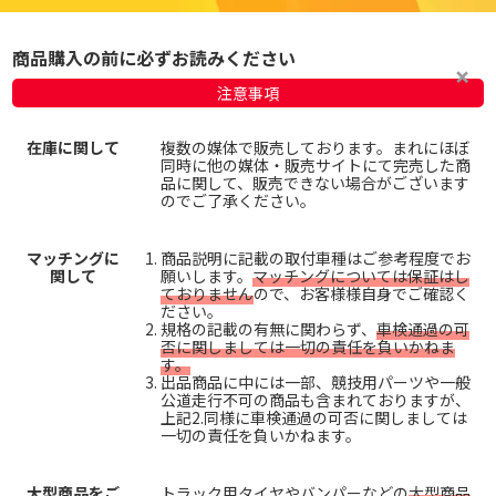
商品購入の前に必ずお読みください
注意事項
在庫に関して
複数の媒体で販売しております。まれにほぼ
同時に他の媒体・販売サイトにて完売した商
品に関して、販売できない場合がございます
のでご了承ください。
マッチングに
商品説明に記載の取付車種はご参考程度でお
関して
願いします。
マッチングについては保証はし
ておりません
ので、お客様様自身でご確認く
ださい。
規格の記載の有無に関わらず、
車検通過の可
否に関しましては一切の責任を負いかねま
す。
出品商品に中には一部、競技用パーツや一般
公道走行不可の商品も含まれておりますが、
上記2.同様に車検通過の可否に関しましては
一切の責任を負いかねます。
大型商品をご
トラック用タイヤやバンパーなどの
大型商品