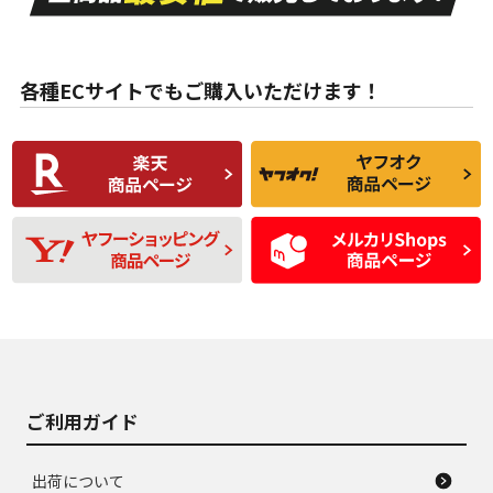
目立たない程度の使
走行距離・偏磨耗は
B
B
用傷があるが、良質
少ない、劣化のほと
な中古品
んどない中古品
各種ECサイトでもご購入いただけます！
使用感や傷があり、
偏磨耗・劣化は感じ
C
C
比較的きれいな中古
られるが、使用に問
品
題のない中古品
残り溝も少なく、偏
使用感や目立つ傷が
D
D
磨耗がみられ、短期
あり、一般的な中古
間使用できるくらい
品
の中古品
使用感や大きな傷が
即タイヤ交換レベル
J
J
あり、落ちない汚れ
のタイヤ。ジャンク
がある。ジャンク品
品
ご利用ガイド
出荷について