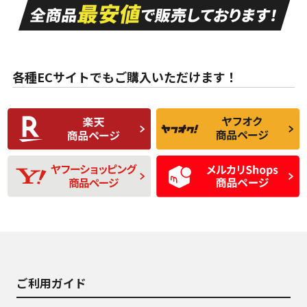
A
A
目立つ傷もほとんど
非常に状態の良い中
ない中古品
古品
目立たない程度の使
走行距離・偏磨耗は
B
B
用傷があるが、良質
少ない、劣化のほと
な中古品
んどない中古品
各種ECサイトでもご購入いただけます！
使用感や傷があり、
偏磨耗・劣化は感じ
C
C
比較的きれいな中古
られるが、使用に問
品
題のない中古品
残り溝も少なく、偏
使用感や目立つ傷が
D
D
磨耗がみられ、短期
あり、一般的な中古
間使用できるくらい
品
の中古品
使用感や大きな傷が
即タイヤ交換レベル
J
J
あり、落ちない汚れ
のタイヤ。ジャンク
がある。ジャンク品
品
ご利用ガイド