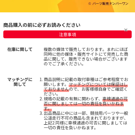
商品購入の前に必ずお読みください
注意事項
在庫に関して
複数の媒体で販売しております。まれにほぼ
同時に他の媒体・販売サイトにて完売した商
品に関して、販売できない場合がございます
のでご了承ください。
マッチングに
商品説明に記載の取付車種はご参考程度でお
関して
願いします。
マッチングについては保証はし
ておりません
ので、お客様様自身でご確認く
ださい。
規格の記載の有無に関わらず、
車検通過の可
否に関しましては一切の責任を負いかねま
す。
出品商品に中には一部、競技用パーツや一般
公道走行不可の商品も含まれておりますが、
上記2.同様に車検通過の可否に関しましては
一切の責任を負いかねます。