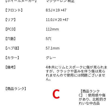
【ホイールメーカー】
マクラーレン 純正
【フロント】
8.5J×19 +47
【リア】
11.0J×20 +47
【PCD】
112mm
【穴数】
5穴
【ハブ径】
57.1mm
【カラー】
グレー
【備考】
4本共にリムとスポークに傷が見られま
すが、クラックや歪みを伴う傷は見ら
れませんので使用には問題ございませ
ん。
C
【商品ランク】
【商品ランク
C】：使用感や傷
があり、比較的き
れいな中古品