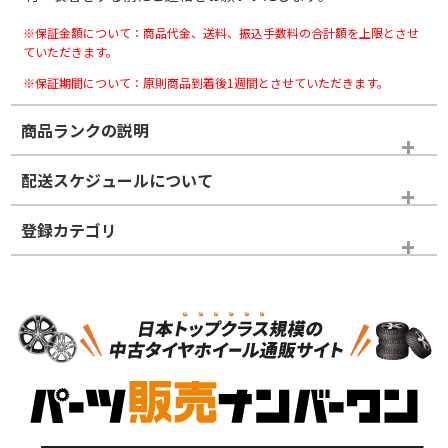
※保証金額について：商品代金、送料、振込手数料の合計額を上限とさせ
ていただきます。
※保証期間について：原則商品到着後1週間とさせていただきます。
商品ランクの説明
※商品ランクは出品者の主観により判断しておりますので、あら
配送スケジュールについて
かじめご了承ください。
登録カテゴリ
ホイールランク
タイヤランク
ホイールのみ
N
N
ホイールのみ
19インチ
＞
新品・新品未使用品
新品・新品未使用品
新車外し品（新古
S
S
新車外し品（新古
品）、イボ・ライン
品）
付き
走行距離も少なく、
走行距離も少なく、