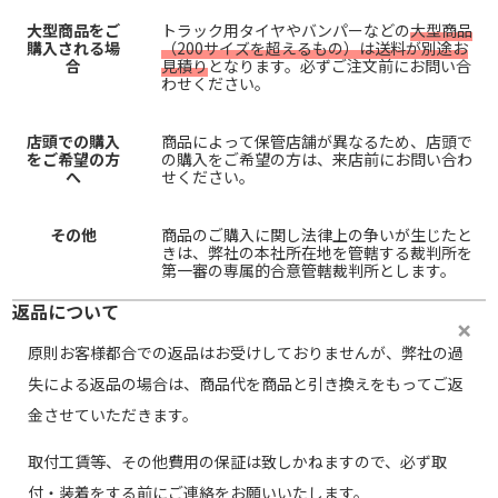
大型商品をご
トラック用タイヤやバンパーなどの
大型商品
購入される場
（200サイズを超えるもの）は送料が別途お
合
見積り
となります。必ずご注文前にお問い合
わせください。
店頭での購入
商品によって保管店舗が異なるため、店頭で
をご希望の方
の購入をご希望の方は、来店前にお問い合わ
へ
せください。
その他
商品のご購入に関し法律上の争いが生じたと
きは、弊社の本社所在地を管轄する裁判所を
第一審の専属的合意管轄裁判所とします。
返品について
原則お客様都合での返品はお受けしておりませんが、弊社の過
失による返品の場合は、商品代を商品と引き換えをもってご返
金させていただきます。
取付工賃等、その他費用の保証は致しかねますので、必ず取
付・装着をする前にご連絡をお願いいたします。