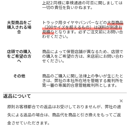
上記2.同様に車検通過の可否に関しましては
一切の責任を負いかねます。
大型商品をご
トラック用タイヤやバンパーなどの
大型商品
購入される場
（200サイズを超えるもの）は送料が別途お
合
見積り
となります。必ずご注文前にお問い合
わせください。
店頭での購入
商品によって保管店舗が異なるため、店頭で
をご希望の方
の購入をご希望の方は、来店前にお問い合わ
へ
せください。
その他
商品のご購入に関し法律上の争いが生じたと
きは、弊社の本社所在地を管轄する裁判所を
第一審の専属的合意管轄裁判所とします。
返品について
原則お客様都合での返品はお受けしておりませんが、弊社の過
失による返品の場合は、商品代を商品と引き換えをもってご返
金させていただきます。