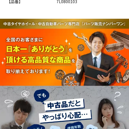
【品番】
7L0800103