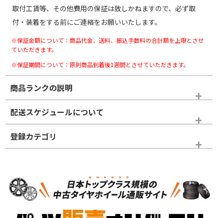
取付工賃等、その他費用の保証は致しかねますので、必ず取
付・装着をする前にご連絡をお願いいたします。
※保証金額について：商品代金、送料、振込手数料の合計額を上限とさせ
ていただきます。
※保証期間について：原則商品到着後1週間とさせていただきます。
商品ランクの説明
※商品ランクは出品者の主観により判断しておりますので、あら
配送スケジュールについて
かじめご了承ください。
登録カテゴリ
ホイールランク
タイヤランク
パーツ
N
N
新品・新品未使用品
新品・新品未使用品
新車外し品（新古
S
S
新車外し品（新古
品）、イボ・ライン
品）
付き