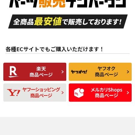
走行距離も少なく、
走行距離も少なく、
A
A
目立つ傷もほとんど
非常に状態の良い中
ない中古品
古品
目立たない程度の使
走行距離・偏磨耗は
B
B
用傷があるが、良質
少ない、劣化のほと
な中古品
んどない中古品
各種ECサイトでもご購入いただけます！
使用感や傷があり、
偏磨耗・劣化は感じ
C
C
比較的きれいな中古
られるが、使用に問
品
題のない中古品
残り溝も少なく、偏
使用感や目立つ傷が
D
D
磨耗がみられ、短期
あり、一般的な中古
間使用できるくらい
品
の中古品
使用感や大きな傷が
即タイヤ交換レベル
J
J
あり、落ちない汚れ
のタイヤ。ジャンク
がある。ジャンク品
品