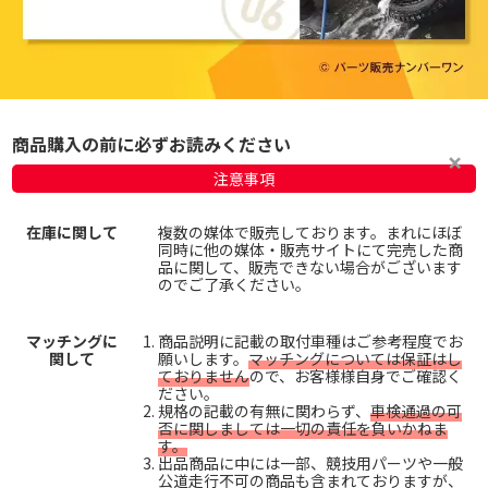
商品購入の前に必ずお読みください
注意事項
在庫に関して
複数の媒体で販売しております。まれにほぼ
同時に他の媒体・販売サイトにて完売した商
品に関して、販売できない場合がございます
のでご了承ください。
マッチングに
商品説明に記載の取付車種はご参考程度でお
関して
願いします。
マッチングについては保証はし
ておりません
ので、お客様様自身でご確認く
ださい。
規格の記載の有無に関わらず、
車検通過の可
否に関しましては一切の責任を負いかねま
す。
出品商品に中には一部、競技用パーツや一般
公道走行不可の商品も含まれておりますが、