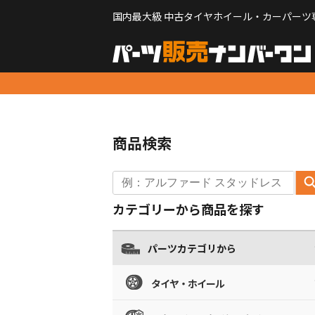
国内最大級 中古タイヤホイール・カーパーツ
商品検索
カテゴリーから商品を探す
パーツカテゴリから
タイヤ・ホイール