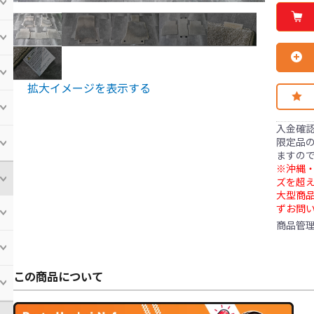
拡大イメージを表示する
入金確
限定品の
ますの
※沖縄・
ズを超え
大型商
ずお問
商品管
この商品について