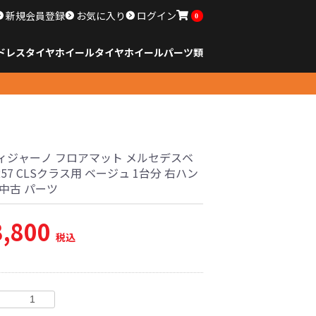
新規会員登録
お気に入り
ログイン
0
ドレスタイヤホイール
タイヤ
ホイール
パーツ類
のサイズ
ンチ以下
チ
チ
チ
チ
チ
チ
チ
チ
ンチ以上
すべてのサイズ
14インチ以下
15インチ
16インチ
17インチ
18インチ
19インチ
20インチ
21インチ
22インチ
23インチ以上
すべてのサイズ
14インチ以下
15インチ
16インチ
17インチ
18インチ
19インチ
20インチ
21インチ
22インチ
23インチ以上
すべてのパーツ
ィジャーノ フロアマット メルセデスベ
257 CLSクラス用 ベージュ 1台分 右ハン
中古 パーツ
3,800
税込