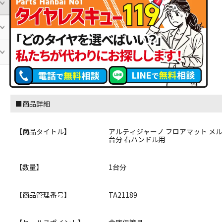
■商品詳細
【商品タイトル】
アルティジャーノ フロアマット メルセ
台分 右ハンドル用
【数量】
1台分
【商品管理番号】
TA21189