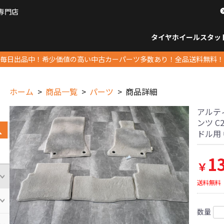
専門店
パーツ販売ナンバーワン
タイヤホイール
スタッ
すべてのサイズ
14インチ以下
15インチ
16インチ
17インチ
18インチ
19インチ
20インチ
21インチ
22インチ
23インチ以上
すべて
14イ
15イン
16イン
17イン
18イン
19イン
20イン
21イン
22イン
23イ
毎日出品中！希少価値の高い中古カーパーツ多数あり！全品送料無料！
ホーム
商品一覧
パーツ
商品詳細
アルテ
ンツ C
ドル用 
1
￥
送料無料
数量