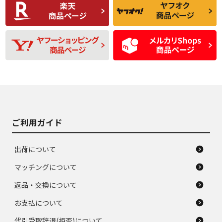
C
C
比較的きれいな中古
られるが、使用に問
品
題のない中古品
残り溝も少なく、偏
使用感や目立つ傷が
D
D
磨耗がみられ、短期
あり、一般的な中古
間使用できるくらい
品
の中古品
使用感や大きな傷が
即タイヤ交換レベル
J
J
あり、落ちない汚れ
のタイヤ。ジャンク
がある。ジャンク品
品
ご利用ガイド
出荷について
マッチングについて
返品・交換について
お支払について
代引受取辞退(拒否)について