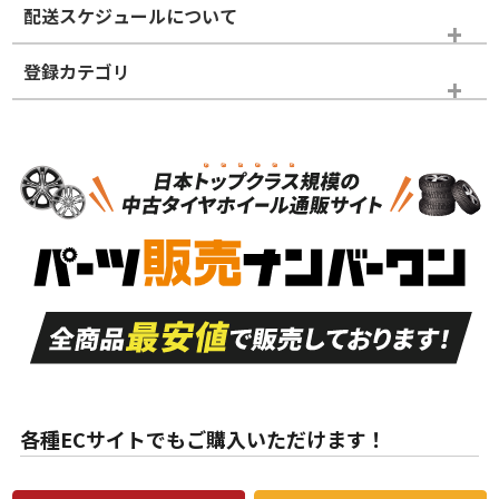
配送スケジュールについて
かじめご了承ください。
登録カテゴリ
ホイールランク
タイヤランク
パーツ
N
N
新品・新品未使用品
新品・新品未使用品
新車外し品（新古
S
S
新車外し品（新古
品）、イボ・ライン
品）
付き
走行距離も少なく、
走行距離も少なく、
A
A
目立つ傷もほとんど
非常に状態の良い中
ない中古品
古品
目立たない程度の使
走行距離・偏磨耗は
B
B
用傷があるが、良質
少ない、劣化のほと
な中古品
んどない中古品
各種ECサイトでもご購入いただけます！
使用感や傷があり、
偏磨耗・劣化は感じ