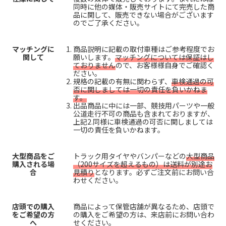
同時に他の媒体・販売サイトにて完売した商
品に関して、販売できない場合がございます
のでご了承ください。
マッチングに
商品説明に記載の取付車種はご参考程度でお
関して
願いします。
マッチングについては保証はし
ておりません
ので、お客様様自身でご確認く
ださい。
規格の記載の有無に関わらず、
車検通過の可
否に関しましては一切の責任を負いかねま
す。
出品商品に中には一部、競技用パーツや一般
公道走行不可の商品も含まれておりますが、
上記2.同様に車検通過の可否に関しましては
一切の責任を負いかねます。
大型商品をご
トラック用タイヤやバンパーなどの
大型商品
購入される場
（200サイズを超えるもの）は送料が別途お
合
見積り
となります。必ずご注文前にお問い合
わせください。
店頭での購入
商品によって保管店舗が異なるため、店頭で
をご希望の方
の購入をご希望の方は、来店前にお問い合わ
へ
せください。