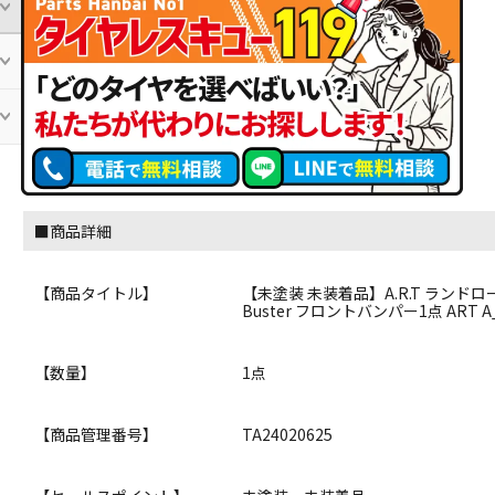
■商品詳細
【商品タイトル】
【未塗装 未装着品】A.R.T ランドロー
Buster フロントバンパー1点 ART A_
【数量】
1点
【商品管理番号】
TA24020625