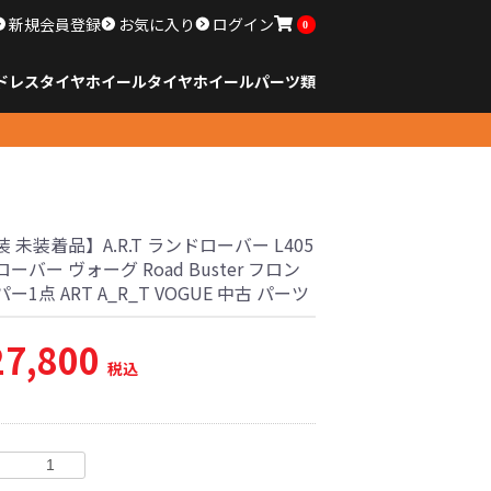
新規会員登録
お気に入り
ログイン
0
ドレスタイヤホイール
タイヤ
ホイール
パーツ類
のサイズ
ンチ以下
チ
チ
チ
チ
チ
チ
チ
チ
ンチ以上
すべてのサイズ
14インチ以下
15インチ
16インチ
17インチ
18インチ
19インチ
20インチ
21インチ
22インチ
23インチ以上
すべてのサイズ
14インチ以下
15インチ
16インチ
17インチ
18インチ
19インチ
20インチ
21インチ
22インチ
23インチ以上
すべてのパーツ
 未装着品】A.R.T ランドローバー L405
ーバー ヴォーグ Road Buster フロン
ー1点 ART A_R_T VOGUE 中古 パーツ
27,800
税込