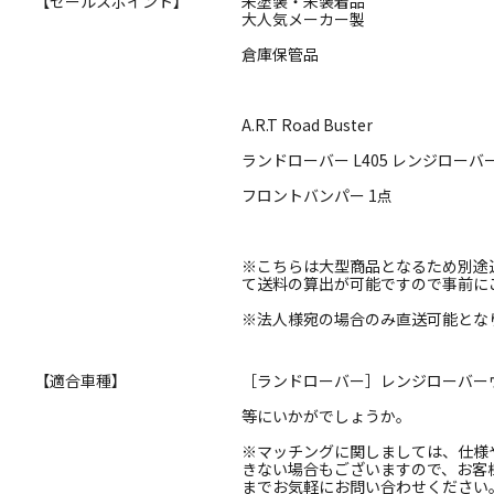
【セールスポイント】
未塗装・未装着品
大人気メーカー製
倉庫保管品
A.R.T Road Buster
ランドローバー L405 レンジローバ
フロントバンパー 1点
※こちらは大型商品となるため別途
て送料の算出が可能ですので事前に
※法人様宛の場合のみ直送可能とな
【適合車種】
［ランドローバー］レンジローバーヴ
等にいかがでしょうか。
※マッチングに関しましては、仕様
きない場合もございますので、お客
までお気軽にお問い合わせください