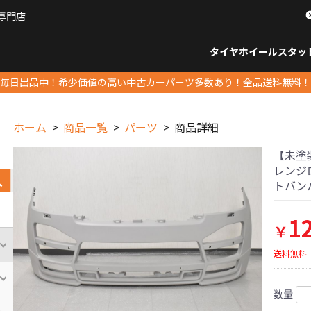
専門店
パーツ販売ナンバーワン
タイヤホイール
スタッ
すべてのサイズ
14インチ以下
15インチ
16インチ
17インチ
18インチ
19インチ
20インチ
21インチ
22インチ
23インチ以上
すべて
14イ
15イン
16イン
17イン
18イン
19イン
20イン
21イン
22イン
23イ
毎日出品中！希少価値の高い中古カーパーツ多数あり！全品送料無料！
ホーム
商品一覧
パーツ
商品詳細
【未塗装
レンジロ
トバンパ
1
￥
送料無料
数量