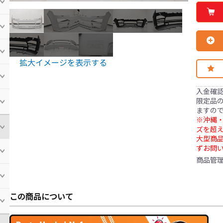
拡大イメージを表示する
入金確
限定品の
ますの
※沖縄・
ズを超え
大型商
ずお問
商品管
この商品について