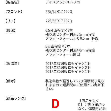
【製品名】
アイスアシンメトリコ
【フロント】
225/65R17 102Q
【リア】
225/65R17 102Q
【残溝】
6.5分山程度×2本
残り溝センター付近5.5ｍｍ程度
プラットフォームより0.5ｍｍ程度
5分山程度×2本
残り溝センター付近4.0ｍｍ程度
プラットフォーム露出
【製造年】
2017年37週製造タイヤ×1本
2017年31週製造タイヤ×2本
2017年30週製造タイヤ×1本
【備考】
製造年数が経過しており偏摩耗も見ら
れますので短期間のご使用とお考え下
さい。
D
【商品ランク】
【商品ランク
D】：残り溝が少
なく、偏磨耗がみ