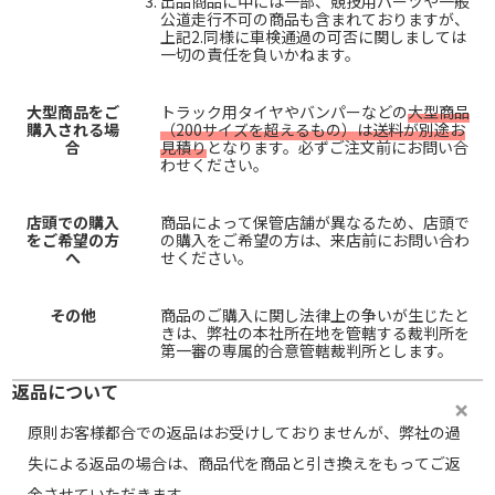
出品商品に中には一部、競技用パーツや一般
公道走行不可の商品も含まれておりますが、
上記2.同様に車検通過の可否に関しましては
一切の責任を負いかねます。
大型商品をご
トラック用タイヤやバンパーなどの
大型商品
購入される場
（200サイズを超えるもの）は送料が別途お
合
見積り
となります。必ずご注文前にお問い合
わせください。
店頭での購入
商品によって保管店舗が異なるため、店頭で
をご希望の方
の購入をご希望の方は、来店前にお問い合わ
へ
せください。
その他
商品のご購入に関し法律上の争いが生じたと
きは、弊社の本社所在地を管轄する裁判所を
第一審の専属的合意管轄裁判所とします。
返品について
原則お客様都合での返品はお受けしておりませんが、弊社の過
失による返品の場合は、商品代を商品と引き換えをもってご返
金させていただきます。