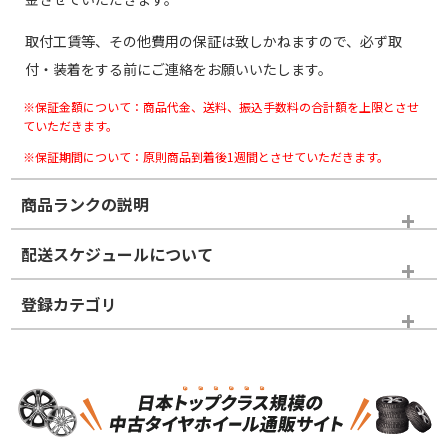
取付工賃等、その他費用の保証は致しかねますので、必ず取
付・装着をする前にご連絡をお願いいたします。
※保証金額について：商品代金、送料、振込手数料の合計額を上限とさせ
ていただきます。
※保証期間について：原則商品到着後1週間とさせていただきます。
商品ランクの説明
※商品ランクは出品者の主観により判断しておりますので、あら
配送スケジュールについて
かじめご了承ください。
登録カテゴリ
ホイールランク
タイヤランク
スタッドレスタイヤのみ
N
N
スタッドレスタイヤのみ
17インチ
＞
新品・新品未使用品
新品・新品未使用品
新車外し品（新古
新車外し品（新古