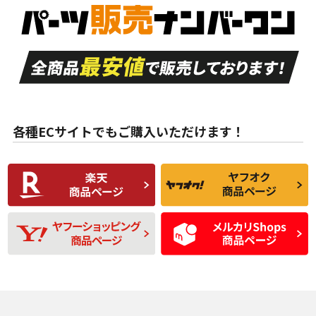
S
S
品）、イボ・ライン
品）
付き
走行距離も少なく、
走行距離も少なく、
A
A
目立つ傷もほとんど
非常に状態の良い中
ない中古品
古品
目立たない程度の使
走行距離・偏磨耗は
B
B
用傷があるが、良質
少ない、劣化のほと
な中古品
んどない中古品
各種ECサイトでもご購入いただけます！
使用感や傷があり、
偏磨耗・劣化は感じ
C
C
比較的きれいな中古
られるが、使用に問
品
題のない中古品
残り溝も少なく、偏
使用感や目立つ傷が
D
D
磨耗がみられ、短期
あり、一般的な中古
間使用できるくらい
品
の中古品
使用感や大きな傷が
即タイヤ交換レベル
J
J
あり、落ちない汚れ
のタイヤ。ジャンク
がある。ジャンク品
品