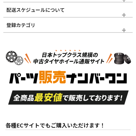
※商品ランクは出品者の主観により判断しておりますので、あら
配送スケジュールについて
かじめご了承ください。
登録カテゴリ
ホイールランク
タイヤランク
パーツ
N
N
新品・新品未使用品
新品・新品未使用品
新車外し品（新古
S
S
新車外し品（新古
品）、イボ・ライン
品）
付き
走行距離も少なく、
走行距離も少なく、
A
A
目立つ傷もほとんど
非常に状態の良い中
ない中古品
古品
目立たない程度の使
走行距離・偏磨耗は
B
B
用傷があるが、良質
少ない、劣化のほと
な中古品
んどない中古品
各種ECサイトでもご購入いただけます！