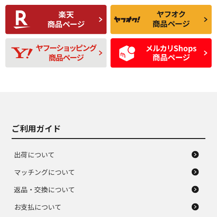
使用感や傷があり、
偏磨耗・劣化は感じ
C
C
比較的きれいな中古
られるが、使用に問
品
題のない中古品
残り溝も少なく、偏
使用感や目立つ傷が
D
D
磨耗がみられ、短期
あり、一般的な中古
間使用できるくらい
品
の中古品
使用感や大きな傷が
即タイヤ交換レベル
J
J
あり、落ちない汚れ
のタイヤ。ジャンク
がある。ジャンク品
品
ご利用ガイド
出荷について
マッチングについて
返品・交換について
お支払について