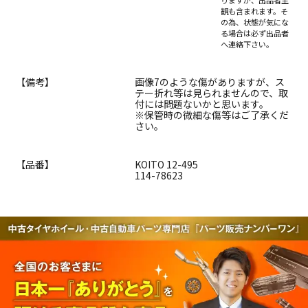
りますが、出品者主
観も含まれます。そ
の為、状態が気にな
る場合は必ず出品者
へ連絡下さい。
【備考】
画像7のような傷がありますが、ス
テー折れ等は見られませんので、取
付には問題ないかと思います。
※保管時の微細な傷等はご了承くだ
さい。
【品番】
KOITO 12-495
114-78623