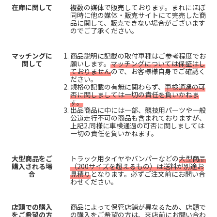
在庫に関して
複数の媒体で販売しております。まれにほぼ
同時に他の媒体・販売サイトにて完売した商
品に関して、販売できない場合がございます
のでご了承ください。
マッチングに
商品説明に記載の取付車種はご参考程度でお
関して
願いします。
マッチングについては保証はし
ておりません
ので、お客様様自身でご確認く
ださい。
規格の記載の有無に関わらず、
車検通過の可
否に関しましては一切の責任を負いかねま
す。
出品商品に中には一部、競技用パーツや一般
公道走行不可の商品も含まれておりますが、
上記2.同様に車検通過の可否に関しましては
一切の責任を負いかねます。
大型商品をご
トラック用タイヤやバンパーなどの
大型商品
購入される場
（200サイズを超えるもの）は送料が別途お
合
見積り
となります。必ずご注文前にお問い合
わせください。
店頭での購入
商品によって保管店舗が異なるため、店頭で
をご希望の方
の購入をご希望の方は、来店前にお問い合わ