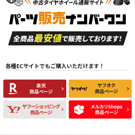
新車外し品（新古
S
S
新車外し品（新古
品）、イボ・ライン
品）
付き
走行距離も少なく、
走行距離も少なく、
A
A
目立つ傷もほとんど
非常に状態の良い中
ない中古品
古品
目立たない程度の使
走行距離・偏磨耗は
B
B
用傷があるが、良質
少ない、劣化のほと
な中古品
んどない中古品
各種ECサイトでもご購入いただけます！
使用感や傷があり、
偏磨耗・劣化は感じ
C
C
比較的きれいな中古
られるが、使用に問
品
題のない中古品
残り溝も少なく、偏
使用感や目立つ傷が
D
D
磨耗がみられ、短期
あり、一般的な中古
間使用できるくらい
品
の中古品
使用感や大きな傷が
即タイヤ交換レベル
J
J
あり、落ちない汚れ
のタイヤ。ジャンク