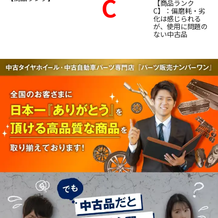
C
【商品ランク
C】：偏磨耗・劣
化は感じられる
が、使用に問題の
ない中古品