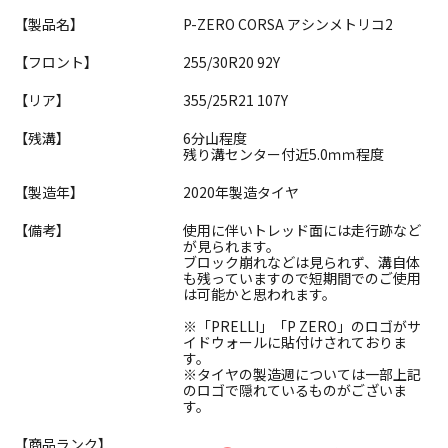
【製品名】
P-ZERO CORSA アシンメトリコ2
【フロント】
255/30R20 92Y
【リア】
355/25R21 107Y
【残溝】
6分山程度
残り溝センター付近5.0ｍｍ程度
【製造年】
2020年製造タイヤ
【備考】
使用に伴いトレッド面には走行跡など
が見られます。
ブロック崩れなどは見られず、溝自体
も残っていますので短期間でのご使用
は可能かと思われます。
※「PRELLI」「P ZERO」のロゴがサ
イドウォールに貼付けされておりま
す。
※タイヤの製造週については一部上記
のロゴで隠れているものがございま
す。
【商品ランク】