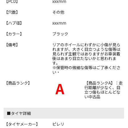
【PCD】
xxxmm
【穴数】
その他
【ハブ径】
xxxmm
【カラー】
ブラック
【備考】
リアのホイールにわずかに小傷が見ら
れますが、大きく目立つような傷等は
見られず主観ではありますがお車装着
後はあまり目立たないかと思われま
す。
※保管時の微細な傷等はご了承くださ
い・
A
【商品ランク】
【商品ランクA】：走
行距離が少なく、目
立つ傷もほとんどな
い中古品
■タイヤ詳細
【タイヤメーカー】
ピレリ