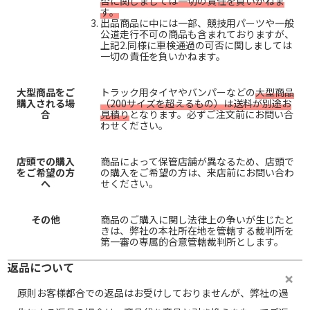
否に関しましては一切の責任を負いかねま
す。
出品商品に中には一部、競技用パーツや一般
公道走行不可の商品も含まれておりますが、
上記2.同様に車検通過の可否に関しましては
一切の責任を負いかねます。
大型商品をご
トラック用タイヤやバンパーなどの
大型商品
購入される場
（200サイズを超えるもの）は送料が別途お
合
見積り
となります。必ずご注文前にお問い合
わせください。
店頭での購入
商品によって保管店舗が異なるため、店頭で
をご希望の方
の購入をご希望の方は、来店前にお問い合わ
へ
せください。
その他
商品のご購入に関し法律上の争いが生じたと
きは、弊社の本社所在地を管轄する裁判所を
第一審の専属的合意管轄裁判所とします。
返品について
原則お客様都合での返品はお受けしておりませんが、弊社の過