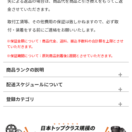
失による返品の場合は、商品代を商品と引き換えをもってご返
金させていただきます。
取付工賃等、その他費用の保証は致しかねますので、必ず取
付・装着をする前にご連絡をお願いいたします。
※保証金額について：商品代金、送料、振込手数料の合計額を上限とさせ
ていただきます。
※保証期間について：原則商品到着後1週間とさせていただきます。
商品ランクの説明
※商品ランクは出品者の主観により判断しておりますので、あら
配送スケジュールについて
かじめご了承ください。
登録カテゴリ
ホイールランク
タイヤランク
タイヤホイールセット
N
N
タイヤホイールセット
21インチ
＞
新品・新品未使用品
新品・新品未使用品