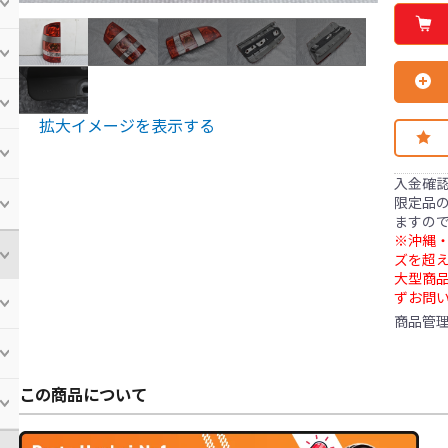
拡大イメージを表示する
入金確
限定品の
ますの
※沖縄・
ズを超え
大型商
ずお問
商品管
この商品について