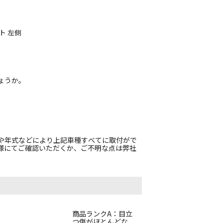
ト 左側
ょうか。
や年式などにより上記車種すべてに取付がで
様にてご確認いただくか、ご不明な点は弊社
。
商品ランクA：目立
つ傷がほとんどな