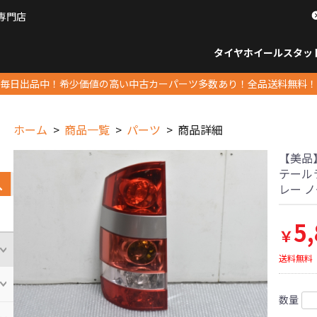
専門店
パーツ販売ナンバーワン
タイヤホイール
スタッ
すべてのサイズ
14インチ以下
15インチ
16インチ
17インチ
18インチ
19インチ
20インチ
21インチ
22インチ
23インチ以上
すべて
14イ
15イン
16イン
17イン
18イン
19イン
20イン
21イン
22イン
23イ
毎日出品中！希少価値の高い中古カーパーツ多数あり！全品送料無料！
ホーム
商品一覧
パーツ
商品詳細
【美品】
テールラ
レー ノ
5
￥
送料無料
数量