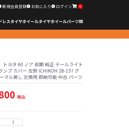
新規会員登録
お気に入り
ログイン
0
ドレスタイヤホイール
タイヤ
ホイール
パーツ類
のサイズ
ンチ以下
チ
チ
チ
チ
チ
チ
チ
チ
ンチ以上
すべてのサイズ
14インチ以下
15インチ
16インチ
17インチ
18インチ
19インチ
20インチ
21インチ
22インチ
23インチ以上
すべてのサイズ
14インチ以下
15インチ
16インチ
17インチ
18インチ
19インチ
20インチ
21インチ
22インチ
23インチ以上
すべてのパーツ
トヨタ 60 ノア 前期 純正 テールライト
ンプ カバー 左側 ICHIKOH 28-157 グ
ーマル戻し 交換用 即納可能 中古 パーツ
,800
税込