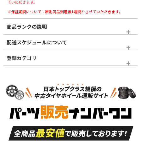
ていただきます。
※保証期間について：原則商品到着後1週間とさせていただきます。
商品ランクの説明
※商品ランクは出品者の主観により判断しておりますので、あら
配送スケジュールについて
かじめご了承ください。
登録カテゴリ
ホイールランク
タイヤランク
パーツ
N
N
新品・新品未使用品
新品・新品未使用品
新車外し品（新古
S
S
新車外し品（新古
品）、イボ・ライン
品）
付き
走行距離も少なく、
走行距離も少なく、
A
A
目立つ傷もほとんど
非常に状態の良い中
ない中古品
古品