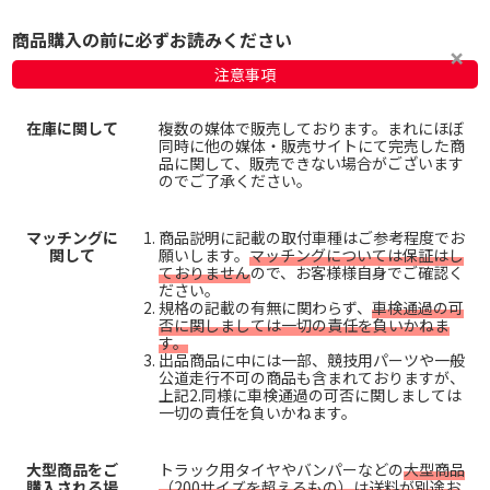
商品購入の前に必ずお読みください
注意事項
在庫に関して
複数の媒体で販売しております。まれにほぼ
同時に他の媒体・販売サイトにて完売した商
品に関して、販売できない場合がございます
のでご了承ください。
マッチングに
商品説明に記載の取付車種はご参考程度でお
関して
願いします。
マッチングについては保証はし
ておりません
ので、お客様様自身でご確認く
ださい。
規格の記載の有無に関わらず、
車検通過の可
否に関しましては一切の責任を負いかねま
す。
出品商品に中には一部、競技用パーツや一般
公道走行不可の商品も含まれておりますが、
上記2.同様に車検通過の可否に関しましては
一切の責任を負いかねます。
大型商品をご
トラック用タイヤやバンパーなどの
大型商品
購入される場
（200サイズを超えるもの）は送料が別途お