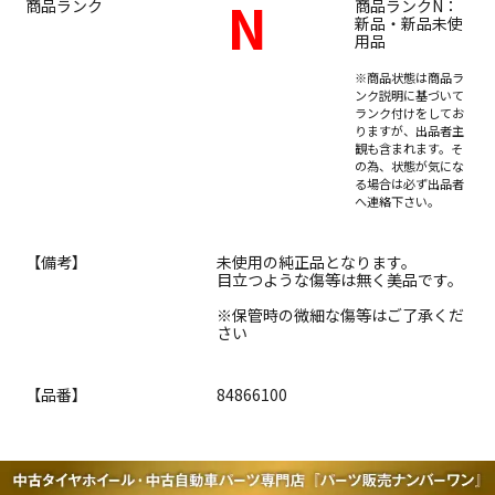
N
商品ランク
商品ランクN：
新品・新品未使
用品
※商品状態は商品ラ
ンク説明に基づいて
ランク付けをしてお
りますが、出品者主
観も含まれます。そ
の為、状態が気にな
る場合は必ず出品者
へ連絡下さい。
【備考】
未使用の純正品となります。
目立つような傷等は無く美品です。
※保管時の微細な傷等はご了承くだ
さい
【品番】
84866100