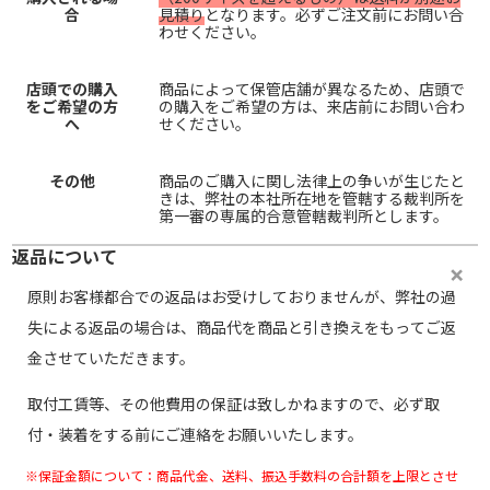
合
見積り
となります。必ずご注文前にお問い合
わせください。
店頭での購入
商品によって保管店舗が異なるため、店頭で
をご希望の方
の購入をご希望の方は、来店前にお問い合わ
へ
せください。
その他
商品のご購入に関し法律上の争いが生じたと
きは、弊社の本社所在地を管轄する裁判所を
第一審の専属的合意管轄裁判所とします。
返品について
原則お客様都合での返品はお受けしておりませんが、弊社の過
失による返品の場合は、商品代を商品と引き換えをもってご返
金させていただきます。
取付工賃等、その他費用の保証は致しかねますので、必ず取
付・装着をする前にご連絡をお願いいたします。
※保証金額について：商品代金、送料、振込手数料の合計額を上限とさせ