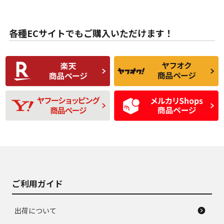
目立たない程度の使
走行距離・偏磨耗は
B
B
用傷があるが、良質
少ない、劣化のほと
な中古品
んどない中古品
各種ECサイトでもご購入いただけます！
使用感や傷があり、
偏磨耗・劣化は感じ
C
C
比較的きれいな中古
られるが、使用に問
品
題のない中古品
残り溝も少なく、偏
使用感や目立つ傷が
D
D
磨耗がみられ、短期
あり、一般的な中古
間使用できるくらい
品
の中古品
使用感や大きな傷が
即タイヤ交換レベル
J
J
あり、落ちない汚れ
のタイヤ。ジャンク
がある。ジャンク品
品
ご利用ガイド
出荷について