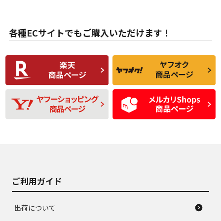
目立たない程度の使
走行距離・偏磨耗は
B
B
用傷があるが、良質
少ない、劣化のほと
な中古品
んどない中古品
各種ECサイトでもご購入いただけます！
使用感や傷があり、
偏磨耗・劣化は感じ
C
C
比較的きれいな中古
られるが、使用に問
品
題のない中古品
残り溝も少なく、偏
使用感や目立つ傷が
D
D
磨耗がみられ、短期
あり、一般的な中古
間使用できるくらい
品
の中古品
使用感や大きな傷が
即タイヤ交換レベル
J
J
あり、落ちない汚れ
のタイヤ。ジャンク
がある。ジャンク品
品
ご利用ガイド
出荷について