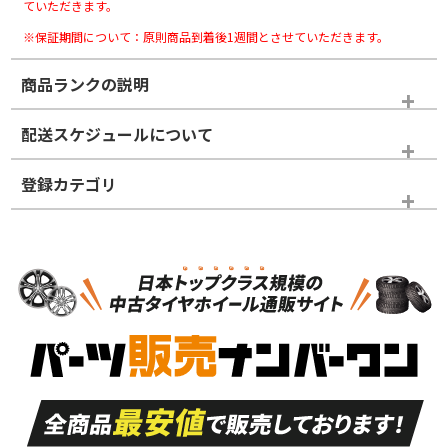
ていただきます。
※保証期間について：原則商品到着後1週間とさせていただきます。
商品ランクの説明
※商品ランクは出品者の主観により判断しておりますので、あら
配送スケジュールについて
かじめご了承ください。
登録カテゴリ
ホイールランク
タイヤランク
パーツ
N
N
新品・新品未使用品
新品・新品未使用品
新車外し品（新古
S
S
新車外し品（新古
品）、イボ・ライン
品）
付き
走行距離も少なく、
走行距離も少なく、
A
A
目立つ傷もほとんど
非常に状態の良い中
ない中古品
古品