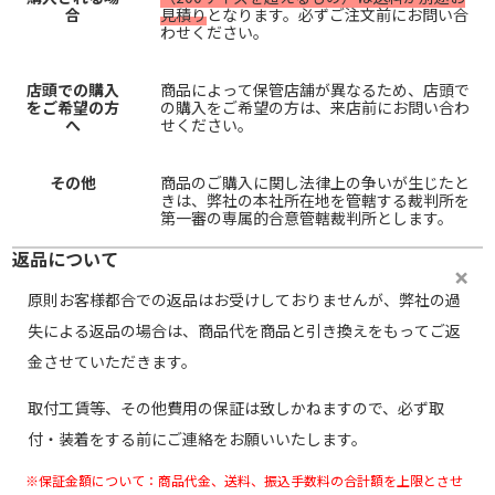
合
見積り
となります。必ずご注文前にお問い合
わせください。
店頭での購入
商品によって保管店舗が異なるため、店頭で
をご希望の方
の購入をご希望の方は、来店前にお問い合わ
へ
せください。
その他
商品のご購入に関し法律上の争いが生じたと
きは、弊社の本社所在地を管轄する裁判所を
第一審の専属的合意管轄裁判所とします。
返品について
原則お客様都合での返品はお受けしておりませんが、弊社の過
失による返品の場合は、商品代を商品と引き換えをもってご返
金させていただきます。
取付工賃等、その他費用の保証は致しかねますので、必ず取
付・装着をする前にご連絡をお願いいたします。
※保証金額について：商品代金、送料、振込手数料の合計額を上限とさせ