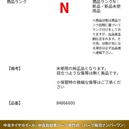
N
商品ランク
商品ランクN：
新品・新品未使
用品
※商品状態は商品ラ
ンク説明に基づいて
ランク付けをしてお
りますが、出品者主
観も含まれます。そ
の為、状態が気にな
る場合は必ず出品者
へ連絡下さい。
【備考】
未使用の純正品となります。
目立つような傷等は無く美品です。
※保管時の微細な傷等はご了承くだ
さい
【品番】
84866000