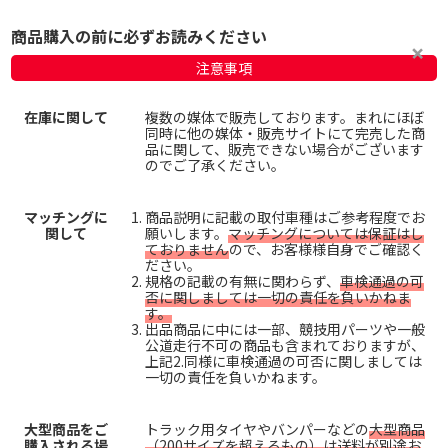
商品購入の前に必ずお読みください
注意事項
在庫に関して
複数の媒体で販売しております。まれにほぼ
同時に他の媒体・販売サイトにて完売した商
品に関して、販売できない場合がございます
のでご了承ください。
マッチングに
商品説明に記載の取付車種はご参考程度でお
関して
願いします。
マッチングについては保証はし
ておりません
ので、お客様様自身でご確認く
ださい。
規格の記載の有無に関わらず、
車検通過の可
否に関しましては一切の責任を負いかねま
す。
出品商品に中には一部、競技用パーツや一般
公道走行不可の商品も含まれておりますが、
上記2.同様に車検通過の可否に関しましては
一切の責任を負いかねます。
大型商品をご
トラック用タイヤやバンパーなどの
大型商品
購入される場
（200サイズを超えるもの）は送料が別途お