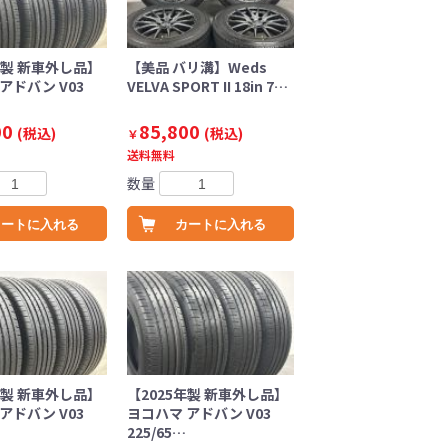
年製 新車外し品】
【美品 バリ溝】Weds
アドバン V03
VELVA SPORT II 18in 7…
00
85,800
(税込)
(税込)
￥
送料無料
数量
カートに入れる
カートに入れる
年製 新車外し品】
【2025年製 新車外し品】
アドバン V03
ヨコハマ アドバン V03
225/65…