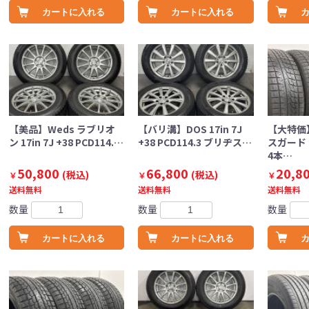
カートに入れる
カートに入れる
【美品】Weds ラブリオ
【バリ溝】DOS 17in 7J
【大特価
ン 17in 7J +38 PCD114.…
+38 PCD114.3 ブリヂス…
スガード iG
4本…
50,800
66,800
20,8
(税込)
(税込)
￥
￥
￥
送料無料
送料無料
送料無料
数量
数量
数量
カートに入れる
カートに入れる