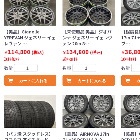
【美品】Gianelle
【未使用品 美品】ジオバ
【程度良
YEREVAN ジェネリー イェ
ンナ ジェネリー イェレヴ
17in 7J 
レヴァン …
ァン 20in 8…
ブ…
114,800
134,800
36,8
(税込)
(税込)
￥
￥
￥
送料無料
送料無料
送料無料
数量
数量
数量
カートに入れる
カートに入れる
【バリ溝 スタッドレス】
【美品】AIRNOVA 17in
【美品】VEX
ヨコハマ アイスガード
7J +38 PCD114.3 ウ…
PCD114