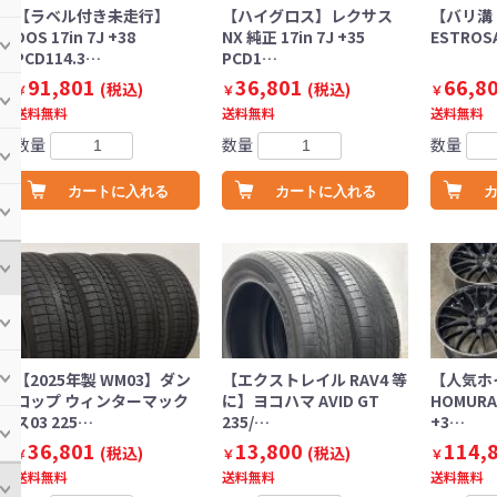
【ラベル付き未走行】
【ハイグロス】レクサス
【バリ溝 
DOS 17in 7J +38
NX 純正 17in 7J +35
ESTROSA
PCD114.3…
PCD1…
91,801
36,801
66,8
(税込)
(税込)
￥
￥
￥
送料無料
送料無料
送料無料
数量
数量
数量
カートに入れる
カートに入れる
【2025年製 WM03】ダン
【エクストレイル RAV4 等
【人気ホ
ロップ ウィンターマック
に】ヨコハマ AVID GT
HOMURA 
ス03 225…
235/…
+3…
36,801
13,800
114,
(税込)
(税込)
￥
￥
￥
送料無料
送料無料
送料無料