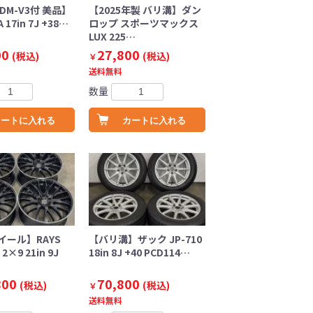
DM-V3付 美品】
【2025年製 バリ溝】ダン
 17in 7J +38…
ロップ スポーツマックス
LUX 225…
00
27,800
(税込)
(税込)
￥
送料無料
数量
カートに入れる
カートに入れる
イール】RAYS
【バリ溝】ザック JP-710
2×9 21in 9J
18in 8J +40 PCD114…
800
70,800
(税込)
(税込)
￥
送料無料