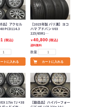
好品】アクセル
【2025年製 バリ溝】ヨコ
+40 PCD114.3
ハマ アドバン V03
225/65R1…
01
40,800
(税込)
(税込)
￥
送料無料
数量
カートに入れる
カートに入れる
 17in 7J +38
【鍛造品】ハイパーフォー
.3 グッドイヤ…
ジド HF-LC5 22in 10J