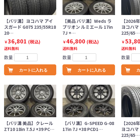
【バリ溝】ヨコハマ アイ
【美品 バリ溝】Weds ラ
【2026
スガード G075 235/55R18
ブリオン ルミエール 17in
ヨコハマ 
20…
7J +…
225/65…
36,801
46,800
53,8
(税込)
(税込)
￥
￥
￥
送料無料
送料無料
送料無料
数量
数量
数量
カートに入れる
カートに入れる
【バリ溝 美品】クレール
【バリ溝】G-SPEED G-08
【2026
ZT10 18in 7.5J +39 PC…
17in 7J +38 PCD1…
ヨコハマ 
225/65…