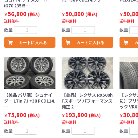
iG70 235/5…
56,800
50,800
50,8
(税込)
(税込)
￥
￥
￥
送料無料
送料無料
送料無料
数量
数量
数量
カートに入れる
カートに入れる
【美品 バリ溝】シュナイ
【美品】レクサス RX500h
【レクサス
ダー 17in 7J +38 PCD114.
Fスポーツ パフォーマンス
に】ブリ
…
純正 2…
ック VRX
75,800
193,800
30,8
(税込)
(税込)
￥
￥
￥
送料無料
送料無料
送料無料
数量
数量
数量