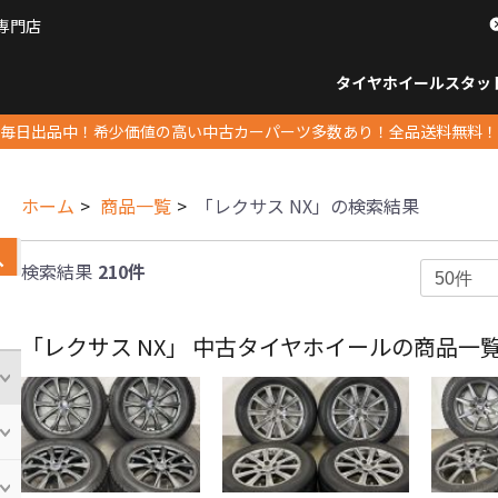
専門店
パーツ販売ナンバーワン
タイヤホイール
スタッ
すべてのサイズ
14インチ以下
15インチ
16インチ
17インチ
18インチ
19インチ
20インチ
21インチ
22インチ
23インチ以上
すべて
14イ
15イン
16イン
17イン
18イン
19イン
20イン
21イン
22イン
23イ
毎日出品中！希少価値の高い中古カーパーツ多数あり！全品送料無料！
ホーム
商品一覧
「レクサス NX」の検索結果
検索結果
210件
「レクサス NX」 中古タイヤホイールの商品一