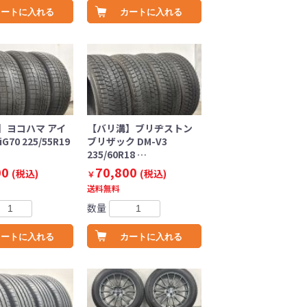
カートに入れる
カートに入れる
】ヨコハマ アイ
【バリ溝】ブリヂストン
70 225/55R19
ブリザック DM-V3
235/60R18 …
00
70,800
(税込)
(税込)
￥
送料無料
数量
カートに入れる
カートに入れる