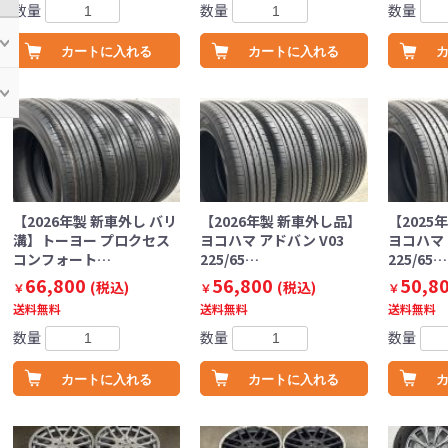
数量
数量
数量
カートに入れる
カートに入れる
【2026年製 新車外し バリ
【2026年製 新車外し品】
【2025
溝】トーヨー プロクセス
ヨコハマ アドバン V03
ヨコハマ 
コンフォート…
225/65…
225/65…
66,800
56,800
50,8
(税込)
(税込)
￥
￥
￥
送料無料
送料無料
送料無料
数量
数量
数量
カートに入れる
カートに入れる