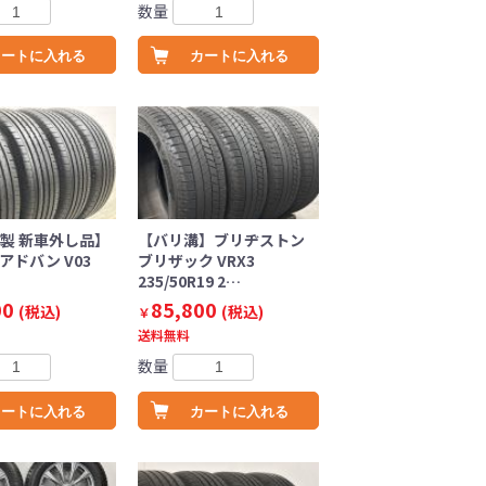
数量
カートに入れる
カートに入れる
年製 新車外し品】
【バリ溝】ブリヂストン
アドバン V03
ブリザック VRX3
235/50R19 2…
00
85,800
(税込)
(税込)
￥
送料無料
数量
カートに入れる
カートに入れる