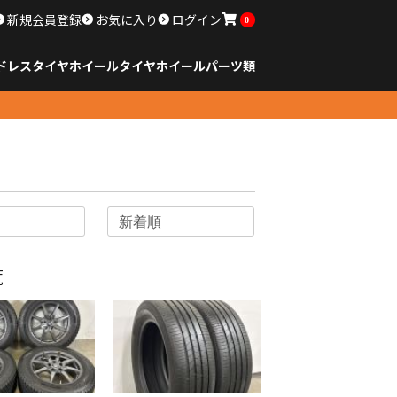
新規会員登録
お気に入り
ログイン
0
ドレスタイヤホイール
タイヤ
ホイール
パーツ類
のサイズ
ンチ以下
チ
チ
チ
チ
チ
チ
チ
チ
ンチ以上
すべてのサイズ
14インチ以下
15インチ
16インチ
17インチ
18インチ
19インチ
20インチ
21インチ
22インチ
23インチ以上
すべてのサイズ
14インチ以下
15インチ
16インチ
17インチ
18インチ
19インチ
20インチ
21インチ
22インチ
23インチ以上
すべてのパーツ
覧